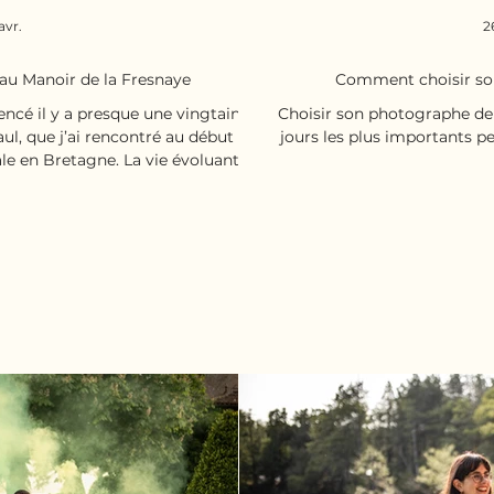
 avr.
2
 au Manoir de la Fresnaye
Comment choisir so
ncé il y a presque une vingtaine
Choisir son photographe de
ul, que j’ai rencontré au début du
jours les plus importants p
ale en Bretagne. La vie évoluant, le
’est un peu perdus de vue ces dix
’ai eu la jolie surprise de recevoir
demandaient si j’étais disponible
vec joie que j’ai
ntré Lin