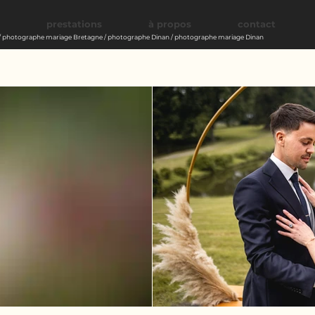
prestations
à propos
contact
 photographe mariage Bretagne / photographe Dinan / photographe mariage Dinan