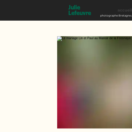
Julie
accueil
Lefeuvre
photographe Bretagne /