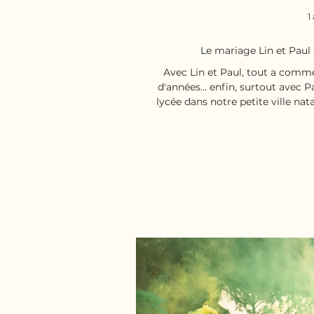
1
Le mariage Lin et Paul
Avec Lin et Paul, tout a comme
d'années… enfin, surtout avec Pa
lycée dans notre petite ville nat
temps faisant son travail, on s
dernières années. Puis, en 2025, j
un message dans lequel ils me 
pour être leur photographe de mariage ! C’est a
renco