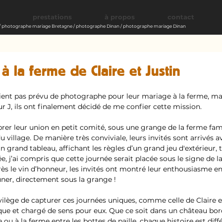
prestations
à propos
contact
 photographe mariage Bretagne / photographe Dinan / photographe mariage Dinan
à la ferme de Claire et Justin
vaient pas prévu de photographe pour leur mariage à la ferme, ma
r J, ils ont finalement décidé de me confier cette mission.
ébrer leur union en petit comité, sous une grange de la ferme fami
u village. De manière très conviviale, leurs invités sont arrivés a
 grand tableau, affichant les règles d’un grand jeu d'extérieur, tr
e, j’ai compris que cette journée serait placée sous le signe de 
ès le vin d’honneur, les invités ont montré leur enthousiasme en
uner, directement sous la grange !
vilège de capturer ces journées uniques, comme celle de Claire et
que et chargé de sens pour eux. Que ce soit dans un château bor
u à la ferme entre les bottes de paille, chaque histoire est différ