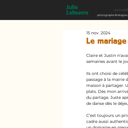
Julie
accueil
Lefeuvre
photographe Bretagne /
15 nov. 2024
Le mariage 
Claire et Justin n'a
semaines avant le jou
Ils ont choisi de cél
passage à la mairie d
maison à partager. Un
plats. Dès mon arrivé
du partage. Juste apr
de danse dès le déje
C’est toujours un pri
cadre aussi authenti
un domaine en pierre o