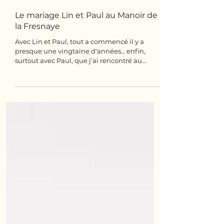
Le mariage Lin et Paul au Manoir de
la Fresnaye
Avec Lin et Paul, tout a commencé il y a
presque une vingtaine d'années… enfin,
surtout avec Paul, que j’ai rencontré au
début du lycée dans notre petite ville natale
en Bretagne. La vie évoluant, le temps
faisant son travail, on s’est un peu perdus de
vue ces dix dernières années. Puis, en 2025,
j’ai eu la jolie surprise de recevoir un
message dans lequel ils me demandaient si
j’étais disponible pour être leur photographe
de mariage ! C’est avec joie que j’ai rencontré
Lin